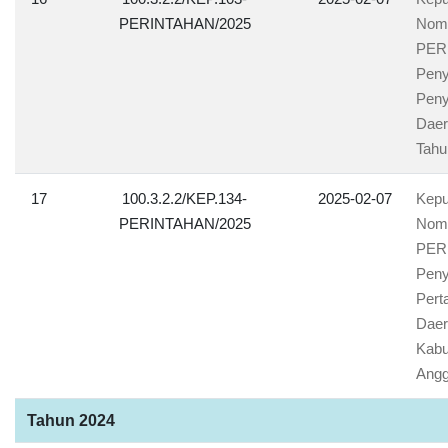
PERINTAHAN/2025
Nomo
PERI
Peny
Peny
Daer
Tahu
17
100.3.2.2/KEP.134-
2025-02-07
Kepu
PERINTAHAN/2025
Nomo
PERI
Peny
Pert
Daer
Kabu
Angg
Tahun 2024