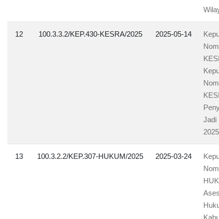
Wila
12
100.3.3.2/KEP.430-KESRA/2025
2025-05-14
Kepu
Nomo
KESR
Kepu
Nomo
KESR
Peny
Jadi
2025
13
100.3.2.2/KEP.307-HUKUM/2025
2025-03-24
Kepu
Nomo
HUKU
Ases
Huku
Kabu