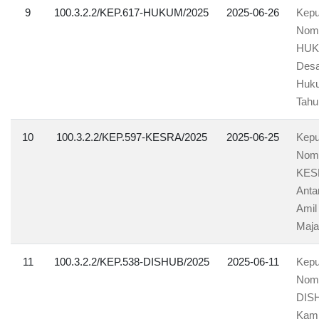
9
100.3.2.2/KEP.617-HUKUM/2025
2025-06-26
Kepu
Nomo
HUKU
Desa
Huku
Tahu
10
100.3.2.2/KEP.597-KESRA/2025
2025-06-25
Kepu
Nomo
KESR
Anta
Amil
Maja
11
100.3.2.2/KEP.538-DISHUB/2025
2025-06-11
Kepu
Nomo
DISH
Kamp