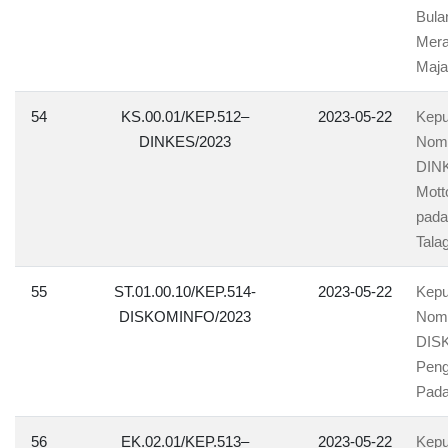
Bula
Mera
Maja
54
KS.00.01/KEP.512–
2023-05-22
Kepu
DINKES/2023
Nomo
DINK
Mott
pada
Tala
55
ST.01.00.10/KEP.514-
2023-05-22
Kepu
DISKOMINFO/2023
Nomo
DISK
Peng
Pada
56
EK.02.01/KEP.513–
2023-05-22
Kepu