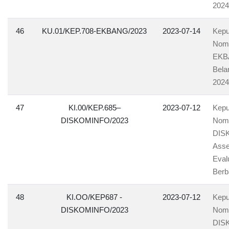
2024
46
KU.01/KEP.708-EKBANG/2023
2023-07-14
Kepu
Nomo
EKBA
Bela
2024
47
KI.00/KEP.685–
2023-07-12
Kepu
DISKOMINFO/2023
Nomo
DISK
Asse
Eval
Berb
48
KI.OO/KEP687 -
2023-07-12
Kepu
DISKOMINFO/2023
Nomo
DISK