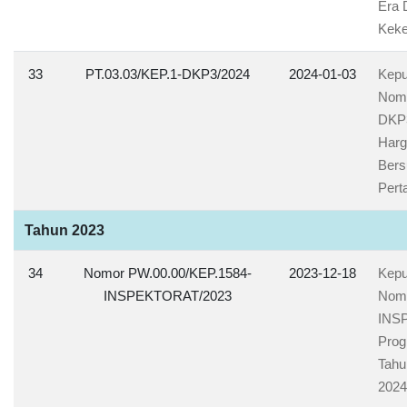
Era 
Keke
33
PT.03.03/KEP.1-DKP3/2024
2024-01-03
Kepu
Nomo
DKP3
Harg
Bers
Pert
Tahun 2023
34
Nomor PW.00.00/KEP.1584-
2023-12-18
Kepu
INSPEKTORAT/2023
Nomo
INS
Prog
Tahu
2024