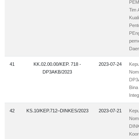
PEM
Tim 
Kual
Pent
PEng
peme
Daer
41
KK.02.00.00/KEP. 718 -
2023-07-24
Kepu
DP3AKB/2023
Nomo
DP3A
Bina 
Integ
42
KS.10/KEP.712–DINKES/2023
2023-07-21
Kepu
Nomo
DINK
Koor