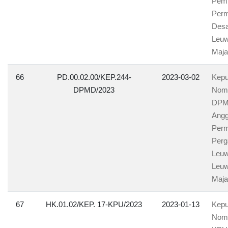
Pemb
Perm
Desa
Leuw
Maja
66
PD.00.02.00/KEP.244-
2023-03-02
Kepu
DPMD/2023
Nomo
DPMD
Angg
Perm
Perg
Leuw
Leuw
Maja
67
HK.01.02/KEP. 17-KPU/2023
2023-01-13
Kepu
Nomo