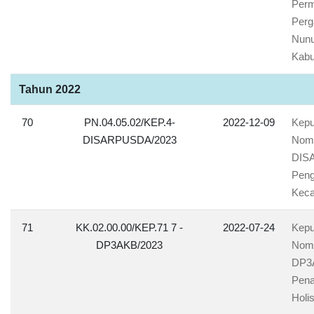
Perm
Perg
Nunu
Kabu
Tahun 2022
70
PN.04.05.02/KEP.4-
2022-12-09
Kepu
DISARPUSDA/2023
Nomo
DIS
Peng
Kec
71
KK.02.00.00/KEP.71 7 -
2022-07-24
Kepu
DP3AKB/2023
Nomo
DP3A
Pena
Holis