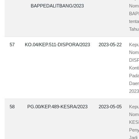
BAPPEDALITBANG/2023
Nomo
BAP
tent
Tahu
57
KO.04/KEP.511-DISPORA/2023
2023-05-22
Kepu
Nomo
DISP
Kont
Pada
Daer
2023
58
PG.00/KEP.489-KESRA/2023
2023-05-05
Kepu
Nomo
KESR
Peny
Jadi