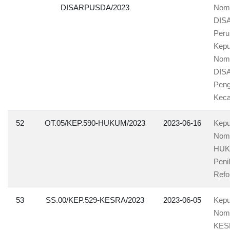
DISARPUSDA/2023
Nomo
DIS
Peru
Kepu
Nomo
DIS
Peng
Kec
52
OT.05/KEP.590-HUKUM/2023
2023-06-16
Kepu
Nomo
HUKU
Peni
Refo
53
SS.00/KEP.529-KESRA/2023
2023-06-05
Kepu
Nomo
KESR