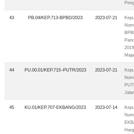
Peng
43
PB.04/KEP.713-BPBD/2023
2023-07-21
Kepu
Nomo
BPBD
Pand
2019
Maja
44
PU.00.01/KEP.715–PUTR/2023
2023-07-21
Kepu
Nomo
PUTR
Jala
45
KU.01/KEP.707-EKBANG/2023
2023-07-14
Kepu
Nomo
EKBA
Harg