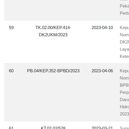
Peka
Perb
59
TK.02.00/KEP.414-
2023-04-10
Kepu
DK2UKM/2023
Nomo
DK2U
Laya
Kete
60
PB.04/KEP.352-BPBD/2023
2023-04-06
Kepu
Nomo
BPBD
Perp
Daru
Hidr
2023
61
KT.02.02/528
2023-03-21
Sura