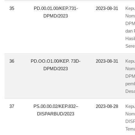
35
PD.00.01.00/KEP.731-
2023-08-31
Kepu
DPMD/2023
Nomo
DPMD
dan 
Hasi
Sere
36
PD.OO.O1.00/KEP. 73D-
2023-08-31
Kepu
DPMD/2023
Nomo
DPMD
pemb
Desa
37
PS.00.00.02/KEP.832–
2023-08-28
Kepu
DISPARBUD/2023
Nomo
DISP
Tema