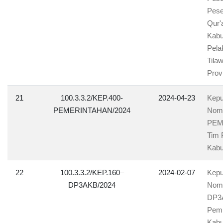
Pese
Qur'
Kabu
Pela
Tila
Prov
21
100.3.3.2/KEP.400-
2024-04-23
Kepu
PEMERINTAHAN/2024
Nomo
PEM
Tim 
Kabu
22
100.3.3.2/KEP.160–
2024-02-07
Kepu
DP3AKB/2024
Nomo
DP3A
Pemb
Kabu