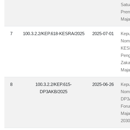
Satu
Prem
Maja
7
100.3.2.2/KEP.618-KESRA/2025
2025-07-01
Kepu
Nomo
KESR
Peng
Zaka
Maja
8
100.3.2.2/KEP.615-
2025-06-26
Kepu
DP3AKB/2025
Nomo
DP3A
Foru
Maja
2030