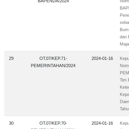
BAPENDA/2024
Nomo
BAPE
Pene
seba
Bumi
dan 
Maja
29
OT.07/KEP.71-
2024-01-16
Kepu
PEMERINTAHAN/2024
Nomo
PEM
Tim 
Kete
Kepa
Daer
Tahu
30
OT.07/KEP.70-
2024-01-16
Kepu