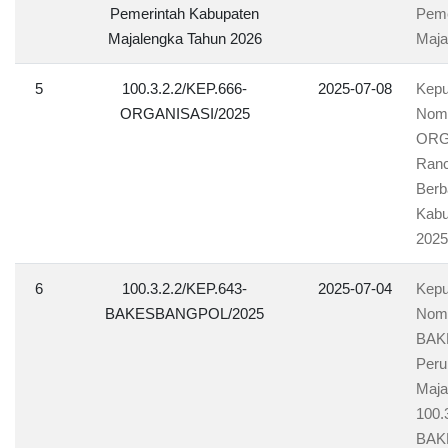
Pemerintah Kabupaten
Peme
Majalengka Tahun 2026
Maja
5
100.3.2.2/KEP.666-
2025-07-08
Kepu
ORGANISASI/2025
Nomo
ORGA
Ranc
Berb
Kabu
2025
6
100.3.2.2/KEP.643-
2025-07-04
Kepu
BAKESBANGPOL/2025
Nomo
BAK
Peru
Maja
100.
BAK