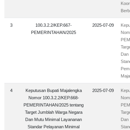
Koor
Berb
3
100.3.2.2/KEP.667-
2025-07-09
Kepu
PEMERINTAHAN/2025
Nomo
PEM
Targ
Dan 
Stan
Peme
Maja
4
Keputusan Bupati Majalengka
2025-07-09
Kepu
Nomor 100.3.2.2/KEP.668-
Nomo
PEMERINTAHAN/2025 tentang
PEM
Target Jumblah Warga Negara
Targ
Dan Mutu Minimal Layananan
Dan 
Standar Pelayanan Minimal
Stan