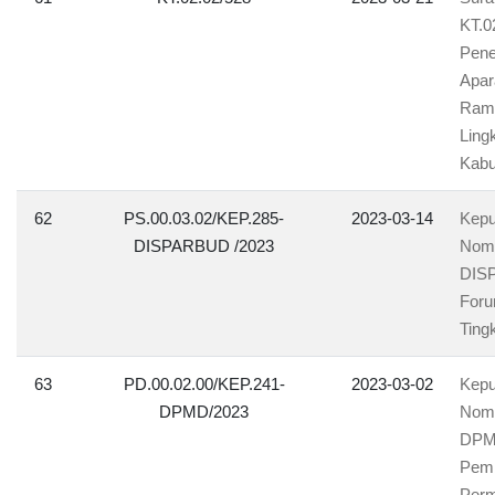
KT.0
Pene
Apar
Rama
Ling
Kabu
62
PS.00.03.02/KEP.285-
2023-03-14
Kepu
DISPARBUD /2023
Nomo
DISP
Foru
Ting
63
PD.00.02.00/KEP.241-
2023-03-02
Kepu
DPMD/2023
Nomo
DPMD
Pemb
Perm