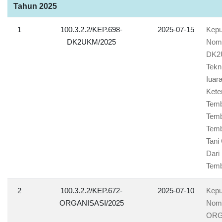
Tahun 2025
1
100.3.2.2/KEP.698-
2025-07-15
Kepu
DK2UKM/2025
Nomo
DK2U
Tekn
Iuar
Kete
Temb
Temb
Temb
Tani
Dari
Tem
2
100.3.2.2/KEP.672-
2025-07-10
Kepu
ORGANISASI/2025
Nomo
ORGA