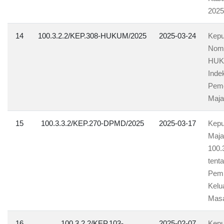
2025
14
100.3.2.2/KEP.308-HUKUM/2025
2025-03-24
Kepu
Nomo
HUKU
Inde
Peme
Maja
15
100.3.3.2/KEP.270-DPMD/2025
2025-03-17
Kepu
Maja
100.
tent
Pemb
Kelu
Masa
16
100.3.2.2/KEP.103-
2025-02-07
Kepu