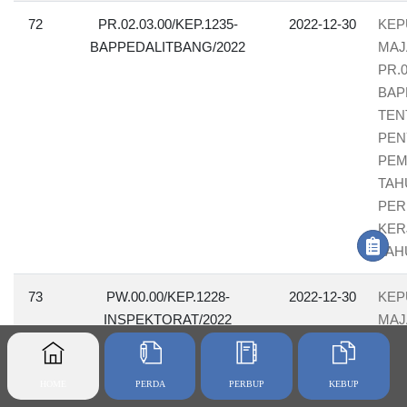
72
PR.02.03.00/KEP.1235-
2022-12-30
KEP
BAPPEDALITBANG/2022
MAJ
PR.0
BAP
TEN
PEN
PEM
TAH
PER
KER
TAH
73
PW.00.00/KEP.1228-
2022-12-30
KEP
INSPEKTORAT/2022
MAJ
PW.0
INS
HOME
PERDA
PERBUP
KEBUP
PRO