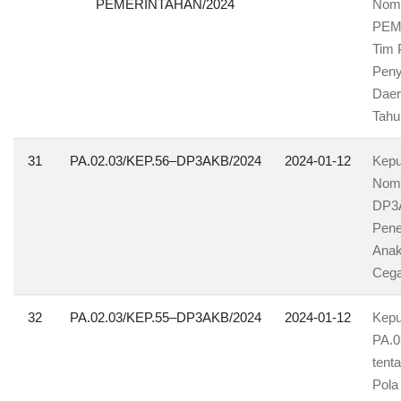
PEMERINTAHAN/2024
Nomo
PEM
Tim 
Peny
Daer
Tahu
31
PA.02.03/KEP.56–DP3AKB/2024
2024-01-12
Kepu
Nomo
DP3A
Pene
Anak
Cega
32
PA.02.03/KEP.55–DP3AKB/2024
2024-01-12
Kepu
PA.0
tent
Pola