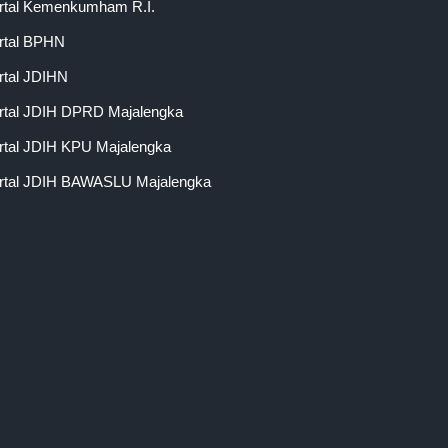
rtal Kemenkumham R.I.
rtal BPHN
rtal JDIHN
rtal JDIH DPRD Majalengka
rtal JDIH KPU Majalengka
rtal JDIH BAWASLU Majalengka