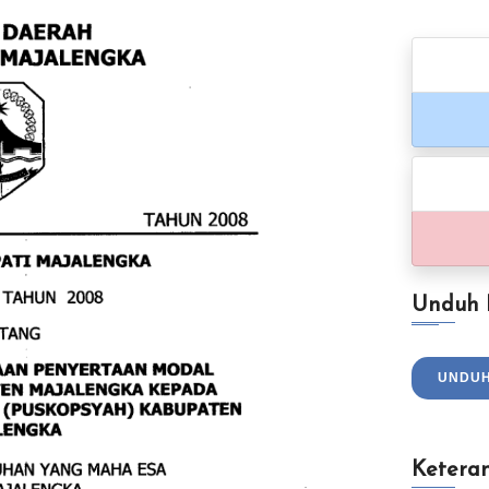
Unduh
UNDU
Ketera