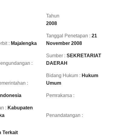
Tahun
2008
Tanggal Penetapan :
21
rbit :
Majalengka
November 2008
Sumber :
SEKRETARIAT
Pengundangan :
DAERAH
Bidang Hukum :
Hukum
merintahan :
Umum
Indonesia
Pemrakarsa :
n :
Kabupaten
ka
Penandatangan :
 Terkait