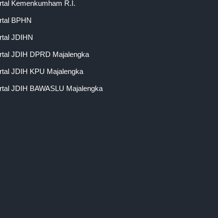
rtal Kemenkumham R.I.
rtal BPHN
rtal JDIHN
rtal JDIH DPRD Majalengka
rtal JDIH KPU Majalengka
rtal JDIH BAWASLU Majalengka