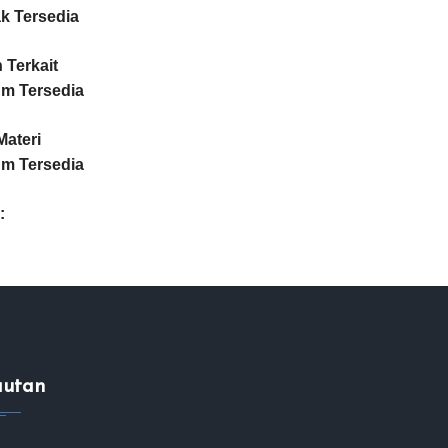
k Tersedia
Terkait
um Tersedia
Materi
um Tersedia
:
autan