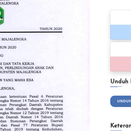
Unduh
UNDU
Ketera