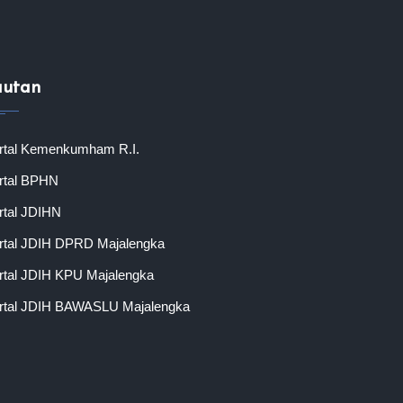
autan
rtal Kemenkumham R.I.
rtal BPHN
rtal JDIHN
rtal JDIH DPRD Majalengka
rtal JDIH KPU Majalengka
rtal JDIH BAWASLU Majalengka