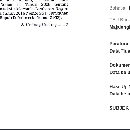
Bahasa :
TEU Bada
Majaleng
Peraturan
Data Tida
Dokumen 
Data bel
Hasil Uji 
Data bel
SUBJEK 