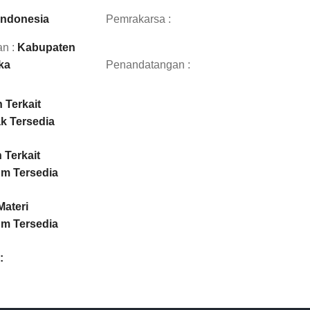
Indonesia
Pemrakarsa :
n :
Kabupaten
ka
Penandatangan :
 Terkait
k Tersedia
Terkait
um Tersedia
Materi
um Tersedia
: